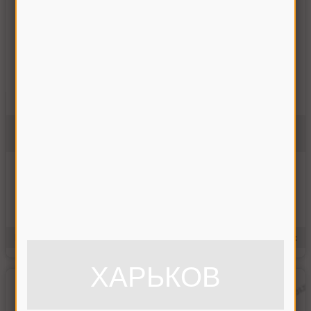
Каталог запчастин Акрос 550 (шт.)
Акрос 550
Немає в
наявності
Ціну уточнюйте
Купити
Повідомити про
наявність
Виробник:
Україна
Одиниці виміру:
ХАРЬКОВ