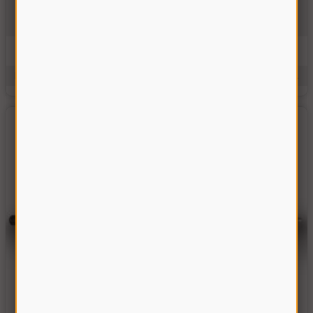
0264.219.0
В наявності
6175.00 грн
Купити
Виробник:
Україна
Одиниці виміру:
шт.