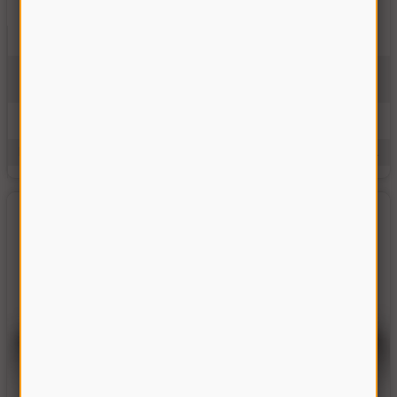
Піввісь права Акрос довга (d-48, 1175 мм)
0264.218.0
В наявності
6500.00 грн
Купити
Виробник:
Україна
Одиниці виміру:
шт.