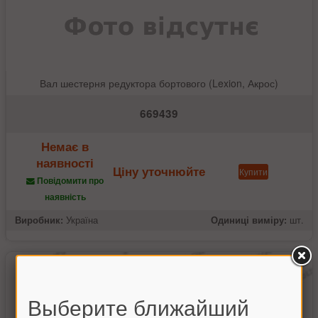
Вал шестерня редуктора бортового (Lexion, Акрос)
669439
Немає в
наявності
Ціну уточнюйте
Купити
Повідомити про
наявність
Виробник:
Україна
Одиниці виміру:
шт.
Выберите ближайший