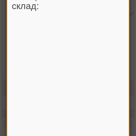
склад:
Втулка кулака поворотного Дон-1500
10.02.02.12
В наявності
205.00 грн
Купити
Виробник:
РСМ
Одиниці виміру:
шт.