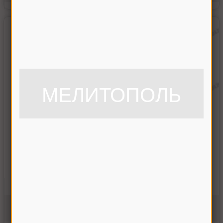
МЕЛИТОПОЛЬ
Втулка шлицевая піввісь CLAAS Z-21
669463.0У