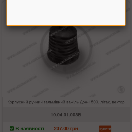
Корпусний ручний гальмівний важіль Дон-1500, літак, вектор
10.04.01.008Б
В наявності
237.00 грн
Купити