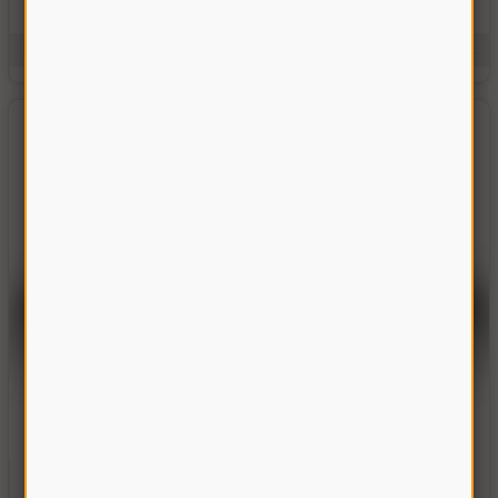
В наявності
2674.00 грн
Купити
Виробник:
Україна
Одиниці виміру:
шт.
Піввісь ліва Акрос (d-48, 690 мм.)