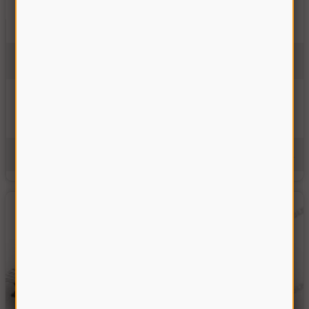
Головка привода Шумахер 27 мм с кольцом (вкладышем)
02601.09
Нет в наличии
Цену уточняйте
Купить
Уведомить о
наличии
Производитель:
Украина
Единицы измерения:
шт.