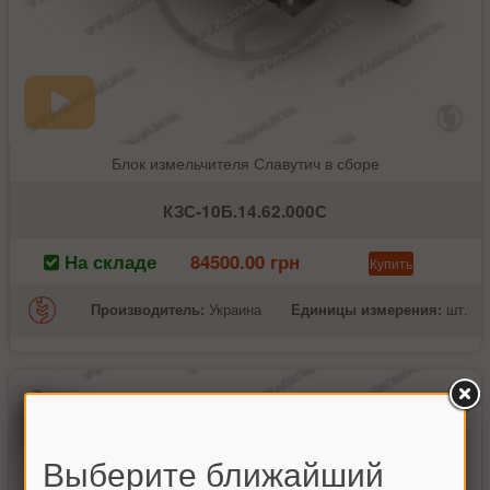
Блок измельчителя Славутич в сборе
КЗС-10Б.14.62.000С
На складе
84500.00 грн
Купить
Производитель:
Украина
Единицы измерения:
шт.
Выберите ближайший