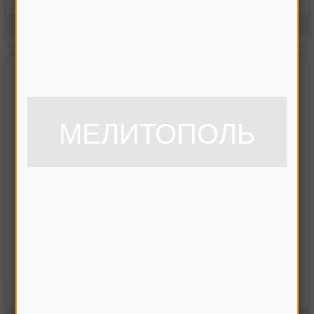
Купить
Производитель:
Украина
Единицы измерения:
шт.
МЕЛИТОПОЛЬ
Втулка пальца шкива двигателя Дон-1500