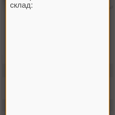
склад:
Вал отбойного битера Славутич
КЗС-9-26006В
Нет в наличии
7501.00 грн
Купить
Уведомить о
наличии
Производитель:
Украина
Единицы измерения:
шт.