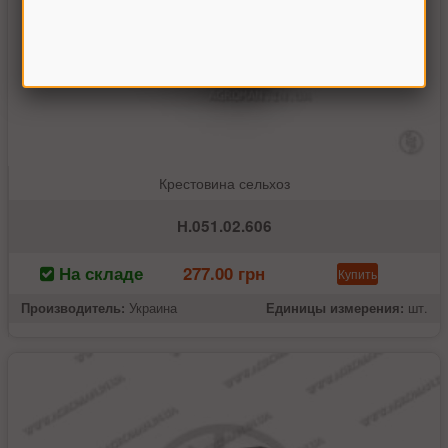
Крестовина сельхоз
Н.051.02.606
На складе
277.00 грн
Купить
Производитель:
Украина
Единицы измерения:
шт.