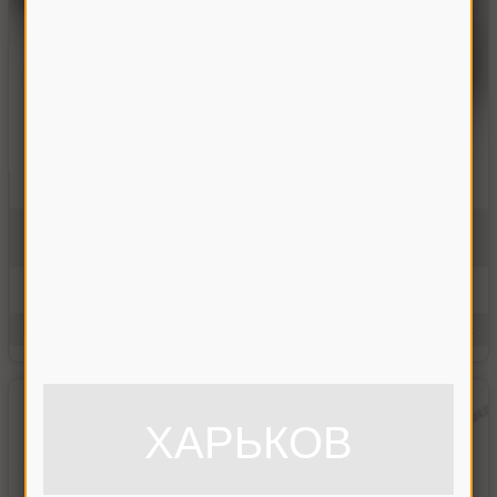
Доска стрясная (грохот) Славутич
КЗС-9.24.550
На складе
22500.00 грн
Купить
Производитель:
Украина
Единицы измерения:
шт.
ХАРЬКОВ