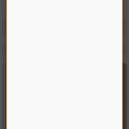
Звено переходное П-ПРД-38.0-4000 (усиленное)
П-ПРД-38,0-4000
На складе
77.00 грн
Купить
Производитель:
Украина
Единицы измерения:
шт.