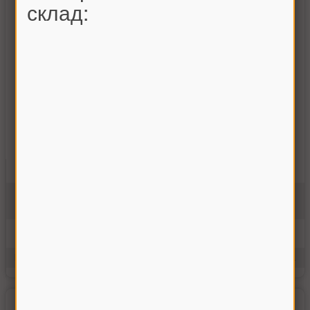
склад:
Болт специальный Дон-1500
3518060-16523
На складе
225.00 грн
Купить
Производитель:
Украина
Единицы измерения:
шт.