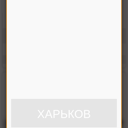
Вал нижний наклонной камеры Дон-1500 в сборе с
рычагами
3518060-18300А
На складе
10120.00 грн
Купить
Производитель:
Украина
Единицы измерения:
шт.
ХАРЬКОВ