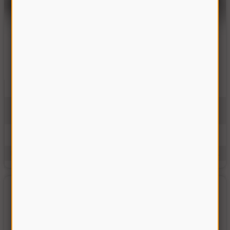
Гребенка ТНК 525х50х4 Дон-1500
3518060-141032
На складе
143.00 грн
Купить
Производитель:
Украина
Единицы измерения:
шт.