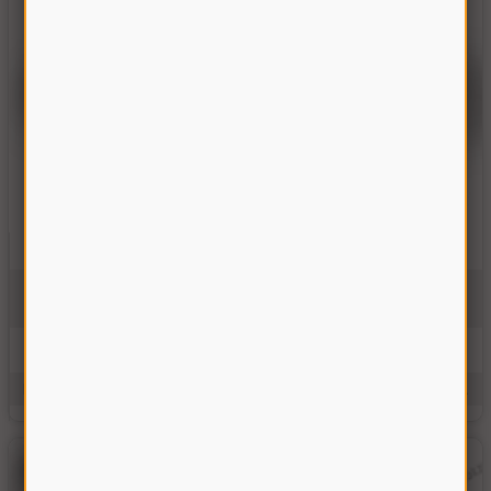
Вал нижний транспортера наклонной камеры Дон-1500
3518060-18310Б
На складе
5851.00 грн
Купить
Производитель:
Украина
Единицы измерения:
шт.