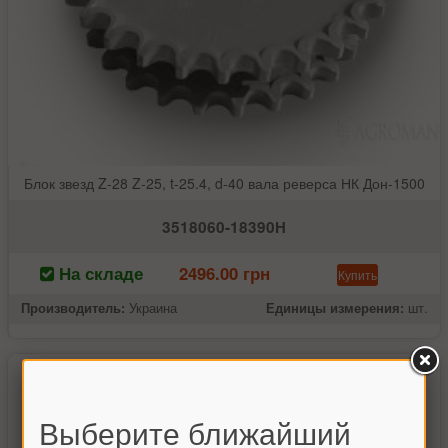
Блок звезд Z-28 Z-25, t-25.4, d-40 вала реверса НК Дон-1500
3518060-18390Н
На складе
2496.00 грн
Купить
Производитель:
Украина
Единицы измерения:
шт.
Выберите ближайший