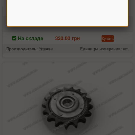
Звезда Z-16 t-19.05 натяжная Дон-1500 (без пыльников)
Н.206.07.000С
На складе
330.00 грн
Купить
Производитель:
Украина
Единицы измерения:
шт.