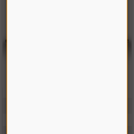
Вал верхний наклонной камеры Акрос
142.03.00.601
На складе
6130.00 грн
Купить
Производитель:
Украина
Единицы измерения:
шт.