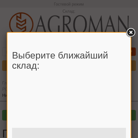
Гостевой режим
Склад:
+380966442544 Максим
Выберите ближайший
склад:
Меню
Главная
»
Главный каталог
»
Запчасти для комбайнов
»
РОСТСЕЛЬМАШ
»
ДОН-1500
»
Молотилка
»
Гайка болта бича
Нива
Гайка болта бича Нива,