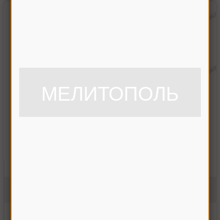
МЕЛИТОПОЛЬ
Гидроцилиндр вариатора вентилятора Дон-1500
ЦС 83000
На складе
950.00 грн
Купить