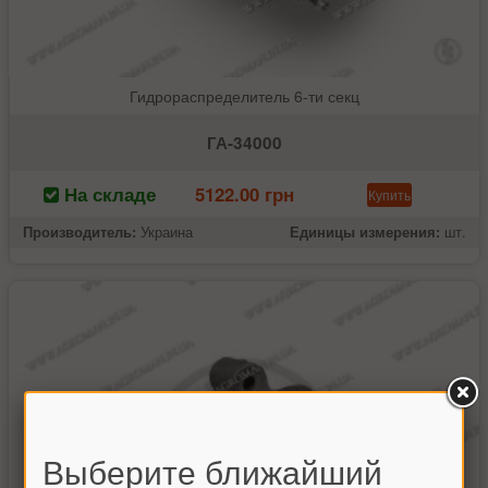
Гидрораспределитель 6-ти секц
ГА-34000
На складе
5122.00 грн
Купить
Производитель:
Украина
Единицы измерения:
шт.
Выберите ближайший