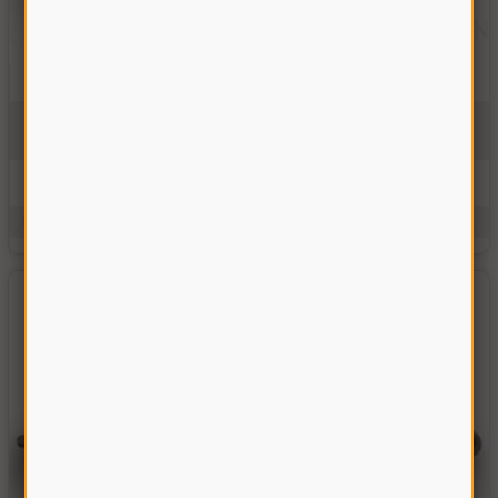
Гидроцилиндр подъема жатки Дон-1500, Вектор
10.09.02.100
На складе
6600.00 грн
Купить
Производитель:
Украина
Единицы измерения:
шт.