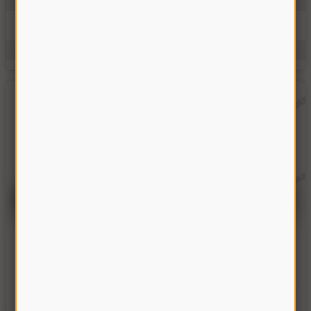
На складе
726.00 грн
Купить
Производитель:
Украина
Единицы измерения:
шт.