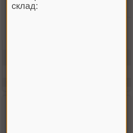
склад:
Гидроцилиндр блокировки Дон-1500
3518020-42180
На складе
936.00 грн
Купить
Производитель:
Украина
Единицы измерения:
шт.