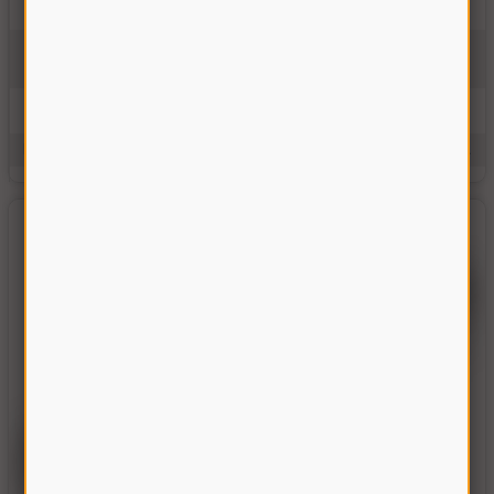
Гидроцилиндр поворота выгрузного шнека Дон-1500
ГЦ63.500.16.000
На складе
9650.00 грн
Купить
Производитель:
Украина
Единицы измерения:
шт.