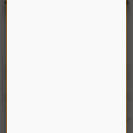
Гидроцилиндр подъема мотовила ДОН-1500 (правый)
ГА-80000
На складе
4388.00 грн
Купить
Производитель:
Украина
Единицы измерения:
шт.