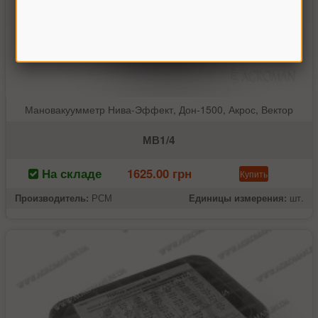
Мановакуумметр Нива-Эффект, Дон-1500, Акрос, Вектор
МВ1/4
На складе
1625.00 грн
Купить
Производитель:
РСМ
Единицы измерения:
шт.