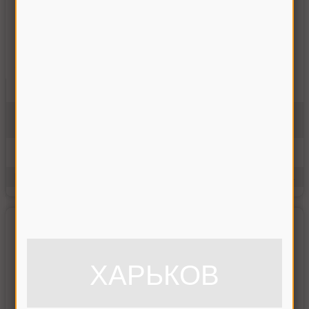
Гидроцилиндр включения выгрузного устройства
ГА-93000
На складе
2600.00 грн
Купить
Производитель:
Украина
Единицы измерения:
шт.
ХАРЬКОВ