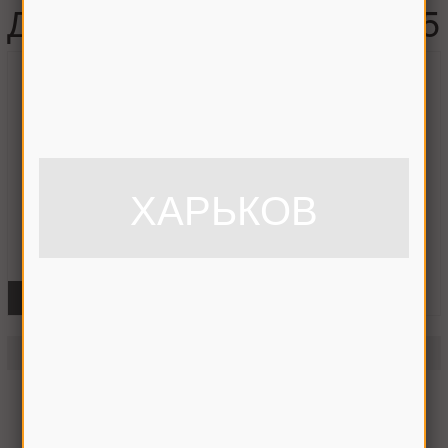
ДОН-1500Б\ (шт.), АР-125
ХАРЬКОВ
ФОТО
Насос дозатор \ . ДОН-1500Б\ (шт.)
АР-125
Нет в наличии
Уведомить о наличии
4 303 грн