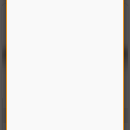
Вал элеватора колосового Дон-1500
10.01.54.602А
На складе
520.00 грн
Купить