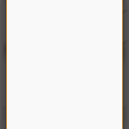
Болт стяжной с ГАЙКОЙ ведущего вариатора ДОН-1500Б
10Б.01.15.639Б
На складе
300.00 грн
Купить