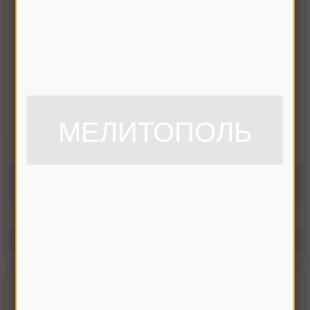
МЕЛИТОПОЛЬ
Болт бича с гайкой Нива
54-62388А-011
На складе
27.00 грн
Купить
Производитель:
РСМ
Единицы измерения:
шт.