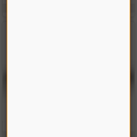
Производитель:
Украина
Единицы измерения:
шт.
Вал битера отбойного Вектор