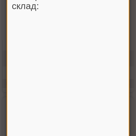
склад:
Бич барабана правый РОС (шт.)
101.01.18.707
На складе
1105.00 грн
Купить
Производитель:
Украина
Единицы измерения:
шт.