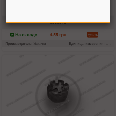
Гайка болта бича Нива
0250515
На складе
4.55 грн
Купить
Производитель:
Украина
Единицы измерения:
шт.