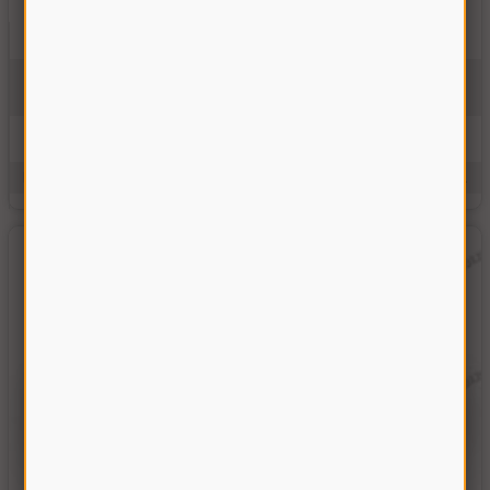
Вал заднего котрпривода (шт.)
101.01.34.601
На складе
5640.00 грн
Купить
Производитель:
Украина
Единицы измерения:
шт.