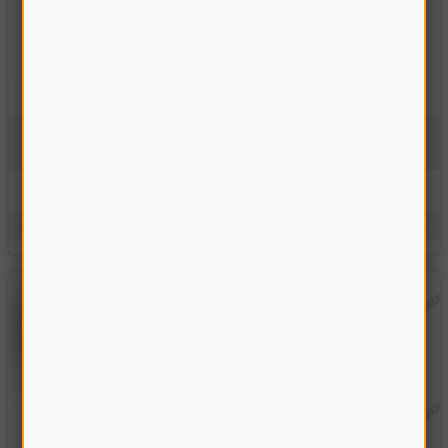
Вал контрпривода вентилятора ДОН-1500Б
10Б.01.09.614
На складе
697.00 грн
Купить
Производитель:
Украина
Единицы измерения:
шт.