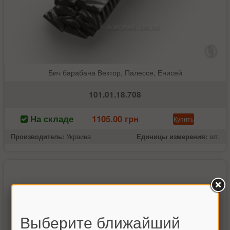
Бич барабана Вектор, Палессе, Енисей
101.01.18.708
На складе
1105.00 грн
Купить
Производитель:
Украина
Единицы измерения:
шт.
Выберите ближайший