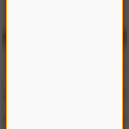
Болт стяжной ведущего вариатора ДОН-1500Б (без гайки)
10Б.01.15.639
На складе
275.00 грн
Купить
Производитель:
Украина
Единицы измерения:
шт.