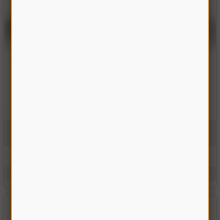
Вал ротора домолота Дон-1500
10.01.39.601 В
На складе
561.00 грн
Купить
Производитель:
Украина
Единицы измерения:
шт.