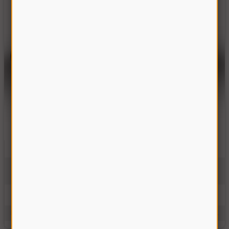
Вал элеватора зернового Дон-1500
10.01.50.621А
На складе
360.00 грн
Купить
Производитель:
Украина
Единицы измерения:
шт.