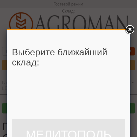
Гостевой режим
Склад:
+380966442544 Максим
Выберите ближайший
склад:
Меню
Главная
»
Главный каталог
»
Запчасти для комбайнов
»
CLAAS
»
LEXION
»
Прижим ножа жатки CLAAS T-образный CLAAS
Прижим ножа жатки
МЕЛИТОПОЛЬ