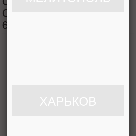
CLAAS T-образный
CLAAS, 626749.1У /
626749
ХАРЬКОВ