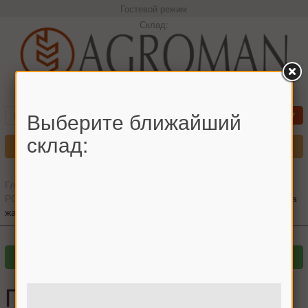
Гостевой режим
Склад:
+380966442544 Максим
Выберите ближайший
склад:
Меню
Главная
»
Главный каталог
»
Запчасти для комбайнов
»
РОСТСЕЛЬМАШ
»
ДОН-1500
»
Жатвенная часть
»
Палец шнека
жатки Дон-1500
Палец шнека жатки