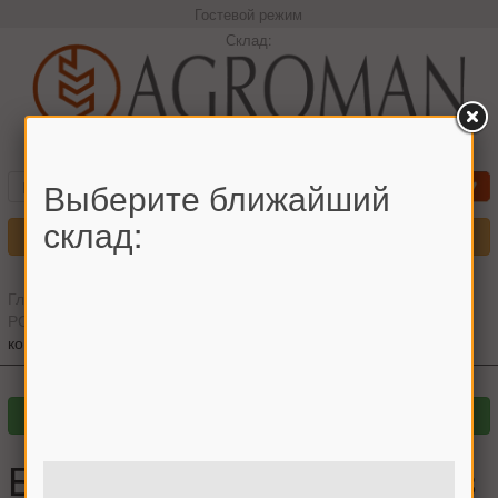
Гостевой режим
Склад:
+380966442544 Максим
Выберите ближайший
склад:
Меню
Главная
»
Главный каталог
»
Запчасти для комбайнов
»
РОСТСЕЛЬМАШ
»
ДОН-1500
»
Жатвенная часть
»
Башмак
копирующий без рычага Дон-1500
Башмак копирующий без