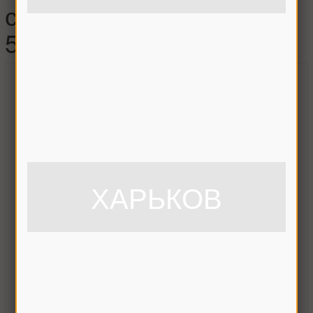
сцепления КПП НИВА,
54-20069
ХАРЬКОВ