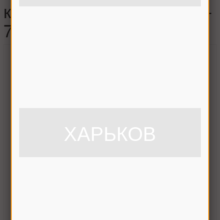
кронштейном Нива, 54-2-
79Г
ХАРЬКОВ