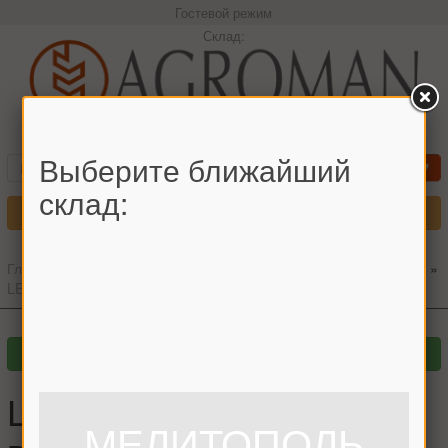
Гостевой режим
Склад:
+380966442544 Максим
Выберите ближайший
склад:
Меню
Главная
»
Главный каталог
»
Запчасти для комбайнов
»
CLAAS
»
LEXION
»
Шпонка пластиковая вариатора вентилятора CLAAS
Шпонка пластиковая
МЕЛИТОПОЛЬ