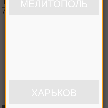
112 мм. в сборе ,
МЕЛИТОПОЛЬ
773232.3У / 773232
ХАРЬКОВ