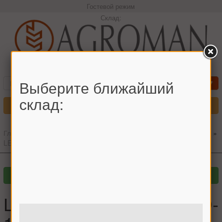
Гостевой режим
Склад:
+380966442544 Максим
Выберите ближайший
склад:
Меню
Главная
»
Главный каталог
»
Запчасти для комбайнов
»
CLAAS
»
LEXION
»
Шкив натяжной CLAAS D-112 мм. в сборе
Шкив натяжной CLAAS D-