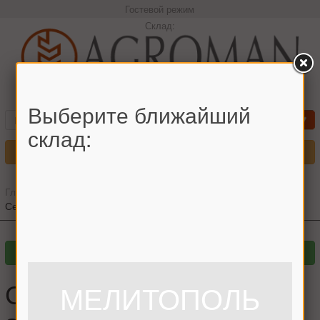
Гостевой режим
Склад:
+380966442544 Максим
Выберите ближайший
склад:
Меню
Главная
»
Главный каталог
»
Запчасти для жаток
»
ПСП
»
Сегмент режущего аппарата ПСП-1,5
Сегмент режущего
МЕЛИТОПОЛЬ