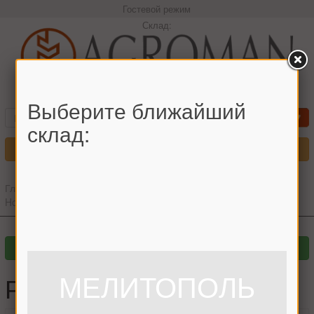
Гостевой режим
Склад:
+380966442544 Максим
Выберите ближайший
склад:
Меню
Главная
»
Главный каталог
»
Запчасти для комбайнов
»
New
Holland
»
Решето New Holland
МЕЛИТОПОЛЬ
Решето New Holland, РР