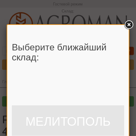
Гостевой режим
Склад:
+380966442544 Максим
Выберите ближайший
склад:
Меню
Главная
»
Главный каталог
»
Ремни
»
Ремень (PIX) 4НВ-3750
Ремень (PIX) 4НВ-3750,
МЕЛИТОПОЛЬ
4В-3750 PIX