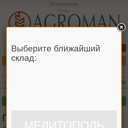
Гостевой режим
Склад:
+380966442544 Максим
Выберите ближайший
склад:
Меню
Главная
»
Главный каталог
»
Запчасти для комбайнов
»
CLAAS
»
LEXION
»
Подшипник деревянный граблины соломотряса CLAAS
Подшипник деревянный
МЕЛИТОПОЛЬ