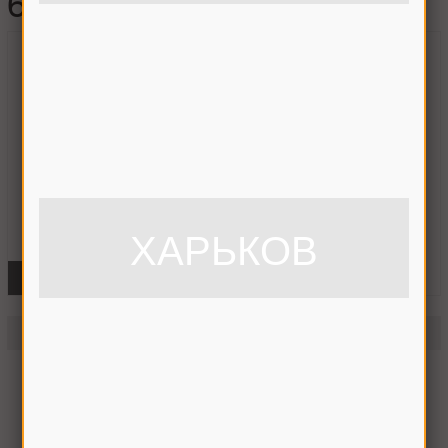
680314 HARP
ХАРЬКОВ
ФОТО
Подшипник 680314 (шт.)
680314 HARP
На складе
Отправим сегодня до 14:00
2 046 грн