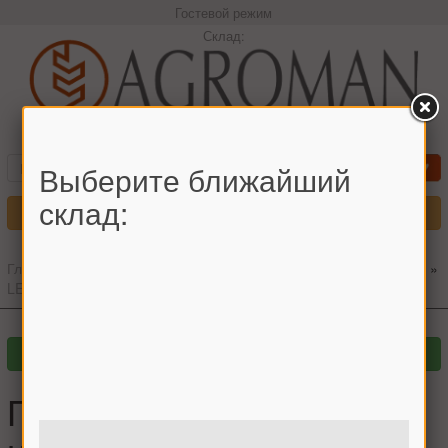
Гостевой режим
Склад:
+380966442544 Максим
Выберите ближайший
склад:
Меню
Главная
»
Главный каталог
»
Запчасти для комбайнов
»
CLAAS
»
LEXION
»
Подшипник 6306 рычага нижнего вала НК
Подшипник 6306 рычага