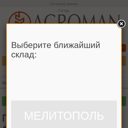
Гостевой режим
Склад:
+380966442544 Максим
Выберите ближайший
склад:
Меню
Главная
»
Главный каталог
»
Подшипники
»
Подшипник 180306
(шт.)
МЕЛИТОПОЛЬ
Подшипник 180306 (шт.),