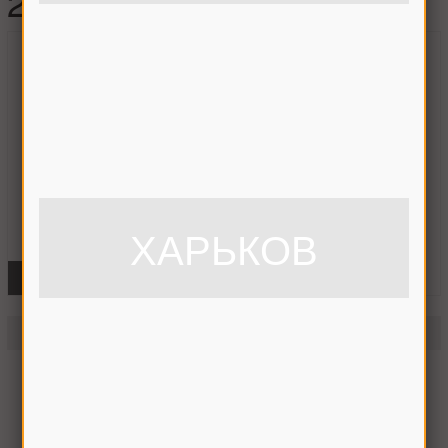
2RS) (шт.), 180305 HARP
ХАРЬКОВ
ФОТО
Подшипник 180305 (6305 2RS) (шт.)
180305 HARP
На складе
Отправим сегодня до 14:00
118 грн