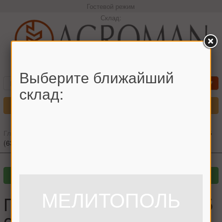
Гостевой режим
Склад:
+380966442544 Максим
Выберите ближайший
склад:
Меню
Главная
»
Главный каталог
»
Подшипники
»
Подшипник 180305
(6305 2RS) (шт.)
МЕЛИТОПОЛЬ
Подшипник 180305 (6305