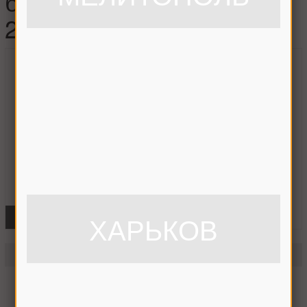
барабана John Deer
214x45x6 (шт.), 59.000
ХАРЬКОВ
ФОТО
Нож измельчителя барабана John Deer 214x45x6 (шт.)
59.000
Нет в наличии
Уведомить о наличии