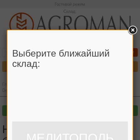
Гостевой режим
Склад:
+380966442544 Максим
Выберите ближайший
склад:
Меню
Главная
»
Главный каталог
»
Запчасти для комбайнов
»
John
Deere
»
Нож измельчителя барабана John Deer 214x45x6 (шт.)
Нож измельчителя
МЕЛИТОПОЛЬ