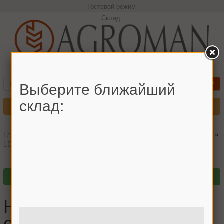
Гостевой режим
Склад:
+380966442544 Максим
Выберите ближайший
склад:
Меню
Главная
»
Главный каталог
»
Запчасти для комбайнов
»
CLAAS
»
LEXION
»
Нож измельчителя 250x60x6 d-30 OROSH, CLAAS
Нож измельчителя