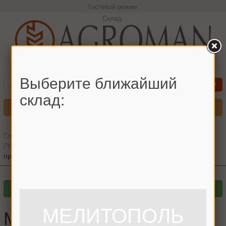
Гостевой режим
Склад:
+380966442544 Максим
Выберите ближайший
склад:
Меню
Главная
»
Главный каталог
»
Запчасти для комбайнов
»
РОСТСЕЛЬМАШ
»
НИВА СК-5
»
Бункер
»
Механизм
предохранительный шнека бункера Нива
МЕЛИТОПОЛЬ
Механизм