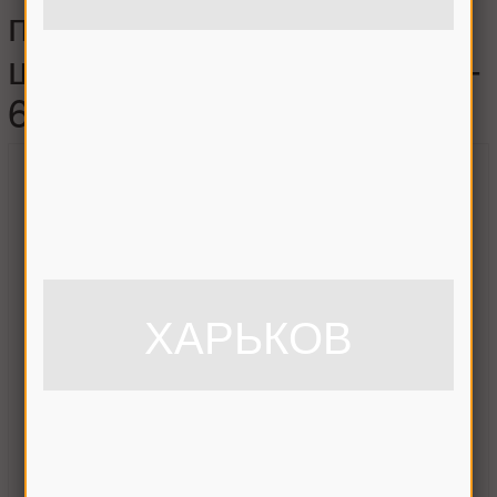
предохранительный
шнека бункера Нива , 34-
6-2-1Б
ХАРЬКОВ