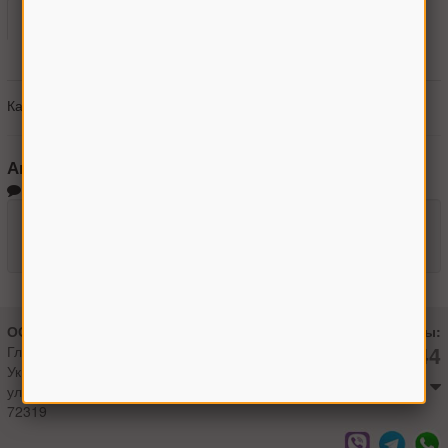
Каталоги
Гарантии
Оплата
Доставка
Получить консультацию
Каталоги не найдены
Аналоги:
Отзывы о товаре
Оставить отзыв
ООО "Агроман"
Контакты:
+380966442544
Главный офис:
Украина, г.Мелитополь
Максим
ул. 8 Марта, 8/1
72319