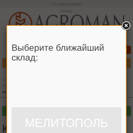
Гостевой режим
Склад:
+380966442544 Максим
Выберите ближайший
склад:
Меню
Главная
»
Главный каталог
»
Запчасти для комбайнов
»
РОСТСЕЛЬМАШ
»
ДОН-1500
»
Жатвенная часть
»
Кронштейн
корпуса проставки Дон-1500
МЕЛИТОПОЛЬ
Кронштейн корпуса