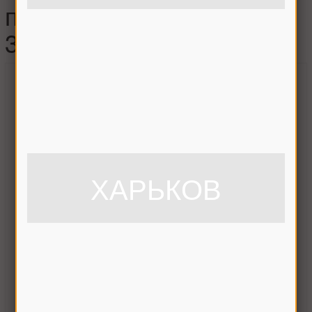
проставки Дон-1500,
3518060-13008
ХАРЬКОВ