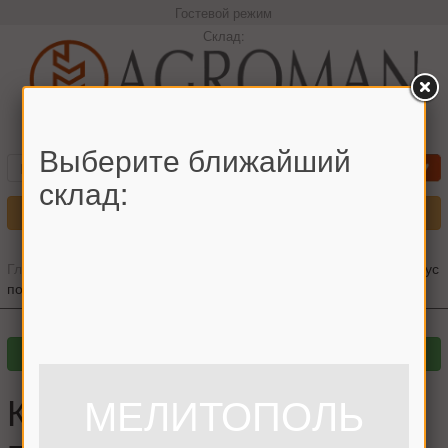
Гостевой режим
Склад:
+380966442544 Максим
Выберите ближайший
склад:
Меню
Главная
»
Главный каталог
»
Запчасти для жаток
»
ПСП
»
Корпус
подшипника привода редуктора ПСП
Корпус подшипника
МЕЛИТОПОЛЬ