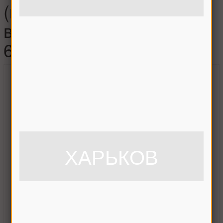
(корпус подшипника
выжимной) CLAAS ,
631663.0
ХАРЬКОВ