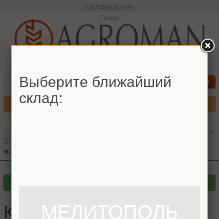
Гостевой режим
Склад:
+380966442544 Максим
Выберите ближайший
склад:
Меню
Главная
»
Главный каталог
»
Запчасти для комбайнов
»
CLAAS
»
DOMINATOR
»
Кольцо контактное (корпус подшипника
выжимной) CLAAS
МЕЛИТОПОЛЬ
Кольцо контактное