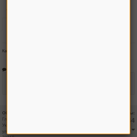
Dominator (140, 150, 68, 76, 78, 86, 88)
Jaguar (682, 800)
Каталоги
Гарантии
Оплата
Доставка
Получить консультацию
Каталоги не найдены
Отзывы о товаре
Оставить отзыв
ООО "Агроман"
Контакты:
+380966442544
Главный офис:
Украина, г.Мелитополь
Максим
ул. 8 Марта, 8/1