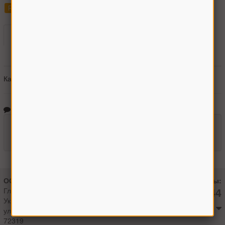
РостСельМаш Вектор
Каталоги
Гарантии
Оплата
Доставка
Получить консультацию
Каталоги не найдены
Отзывы о товаре
Оставить отзыв
ООО "Агроман"
Контакты:
+380966442544
Главный офис:
Украина, г.Мелитополь
Максим
ул. 8 Марта, 8/1
72319