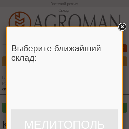
Гостевой режим
Склад:
+380966442544 Максим
Выберите ближайший
склад:
Меню
Главная
»
Главный каталог
»
Запчасти для комбайнов
»
РОСТСЕЛЬМАШ
»
ДОН-1500
»
Молотилка
»
Кожух ограждения
справа Дон-1500
МЕЛИТОПОЛЬ
Кожух ограждения