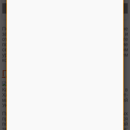
Посевные, уборочные и простые виды техники не
застрахованы от изнашивания деталей и
отдельных элементов. Если вы хотите
поддерживать техническое оснащение
сельскохозяйственных машин на определенном
уровне, нужно постоянно следить за состоянием
комплектующих.
Где найти запчасти?
Качественные и надежные сельхоззапчасти в
Харькове вы можете купить в нашем интернет-
магазине «Агромен». Мы работаем по всей
Украине и в частности с этим городом.
Предлагаем товары от оригинальных
производителей, которые сегодня пользуются
популярностью в сфере сельскохозяйственной
техники. В комбайнах основные производители: