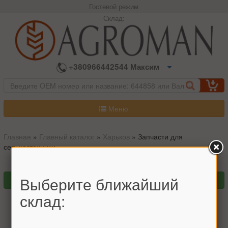
Гостевой режим
Склад:
+380966442544 Максим
Меню
Главная
»
Главный каталог
»
Харьков
»
Запчасти для
сельхозтехники
Выберите ближайший
склад:
Запчасти к