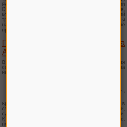
Ростсельмаш, Херсонмаш, Гомсельмаш, КЗК, John
Deere, Claas. Основной производитель тракторов,
который и сегодня популярен, — Минский
тракторный завод. В каталогах подобраны
наиболее распространенные детали, которые
приходится часто чинить.
Предложения от магазина
Agroman
В интернет-магазине запчастей для
сельхозтехники предложенные товары делятся на
несколько категорий по принадлежности:
для тракторов: вал, муфта, ремни и т. п.;
для комбайнов: жатка, барабан, двигатель;
для жаток: валы, блоки звездочек, косы,
корпусы.
Кроме перечисленных сельхозмашин, которые в
свою очередь делятся на бренды и модели,
существуют более универсальные запасные части.
К ним относим ремни и цепи, масла для моторов,
подшипники и фильтры.