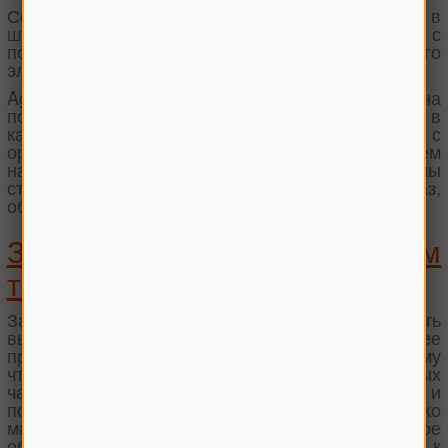
Сельхоззапчасти в Харькове предложены в
широком ряде товаров, поэтому проблем с
поисками необходимого и наиболее подходящего
элемента не возникает.
Agroman дважды экономит ваше время и силы на
поиски. Во-первых, вы можете не сомневаться в
качестве самих товаров: мы работаем с
оригинальными производителями и проверяем
надежность их предложений. Во-вторых, мы
стараемся быстро реагировать на ваш заказ,
обрабатывать его и оформлять.
Зачем следить за состоянием
техники?
Запчасти для сельхозтехники в Харькове купить
вы можете в нашем магазине. Стоит заранее
проследить за исправностью всех деталей. Потому
что от целости и износоустойчивости запасных
частей зависит скорость работы. На урожайность и
последующую прибыль влияет не только
мастерство работников, но и качественное
оборудование. Так комплектующие к