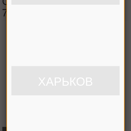
CLAAS , 603754.2П /
777199 / 603754
ХАРЬКОВ