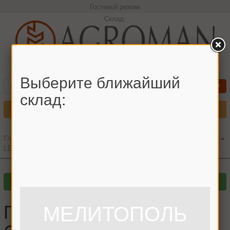
Гостевой режим
Склад:
+380966442544 Максим
Выберите ближайший
склад:
Меню
Главная
»
Главный каталог
»
Запчасти для комбайнов
»
CLAAS
»
LEXION
»
Глазок пальца шнека CLAAS
Глазок пальца шнека
МЕЛИТОПОЛЬ