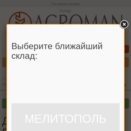
Гостевой режим
Склад:
+380966442544 Максим
Выберите ближайший
склад:
Меню
Главная
»
Главный каталог
»
Запчасти для комбайнов
»
РОСТСЕЛЬМАШ
»
НИВА СК-5
»
Очистка
»
Доска стрясная Нива
МЕЛИТОПОЛЬ
Доска стрясная Нива ,